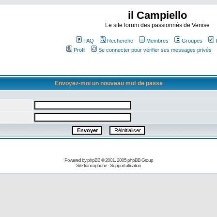
il Campiello
Le site forum des passionnés de Venise
FAQ
Recherche
Membres
Groupes
Profil
Se connecter pour vérifier ses messages privés
Envoyez-moi un nouveau mot de passe
Powered by
phpBB
© 2001, 2005 phpBB Group
Site francophone
-
Support utilisation