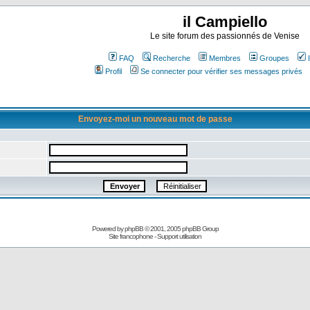
il Campiello
Le site forum des passionnés de Venise
FAQ
Recherche
Membres
Groupes
Profil
Se connecter pour vérifier ses messages privés
Envoyez-moi un nouveau mot de passe
Powered by
phpBB
© 2001, 2005 phpBB Group
Site francophone
-
Support utilisation