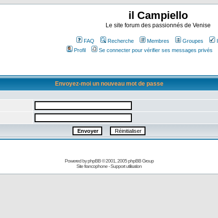
il Campiello
Le site forum des passionnés de Venise
FAQ
Recherche
Membres
Groupes
Profil
Se connecter pour vérifier ses messages privés
Envoyez-moi un nouveau mot de passe
Powered by
phpBB
© 2001, 2005 phpBB Group
Site francophone
-
Support utilisation