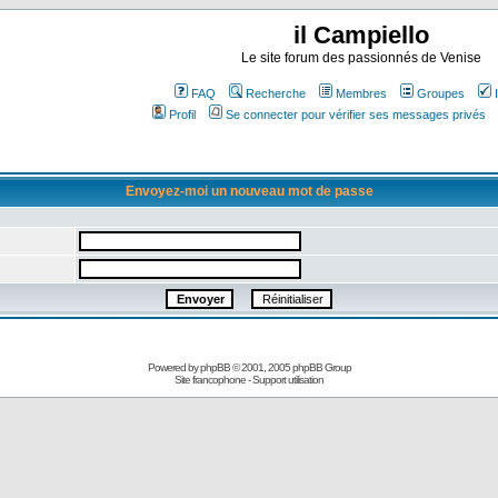
il Campiello
Le site forum des passionnés de Venise
FAQ
Recherche
Membres
Groupes
Profil
Se connecter pour vérifier ses messages privés
Envoyez-moi un nouveau mot de passe
Powered by
phpBB
© 2001, 2005 phpBB Group
Site francophone
-
Support utilisation