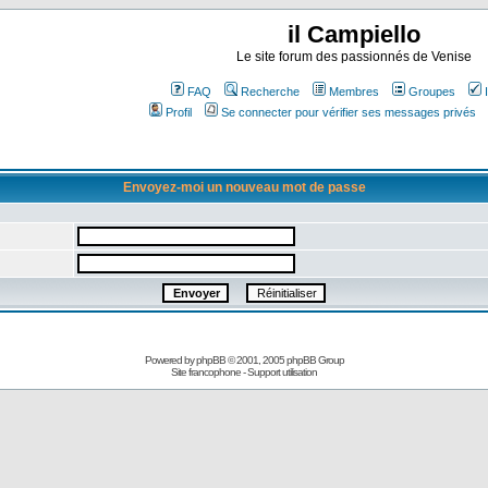
il Campiello
Le site forum des passionnés de Venise
FAQ
Recherche
Membres
Groupes
Profil
Se connecter pour vérifier ses messages privés
Envoyez-moi un nouveau mot de passe
Powered by
phpBB
© 2001, 2005 phpBB Group
Site francophone
-
Support utilisation