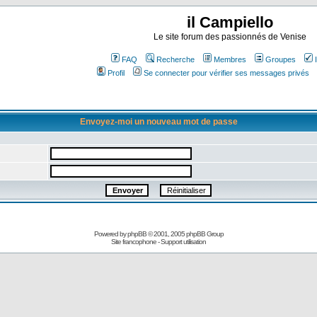
il Campiello
Le site forum des passionnés de Venise
FAQ
Recherche
Membres
Groupes
Profil
Se connecter pour vérifier ses messages privés
Envoyez-moi un nouveau mot de passe
Powered by
phpBB
© 2001, 2005 phpBB Group
Site francophone
-
Support utilisation