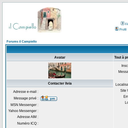
F
Profil
Forums il Campiello
Avatar
Tout à p
Inscr
Messa
Contacter livia
Localisa
Site
Adresse e-mail :
Em
Message privé :
Lo
MSN Messenger :
Yahoo Messenger :
Adresse AIM :
Numéro ICQ :