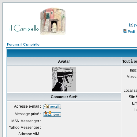
F
Profil
Forums il Campiello
Avatar
Tout à p
Inscr
Messa
Localisa
Contacter Stef*
Site
Em
Adresse e-mail :
Lo
Message privé :
MSN Messenger :
Yahoo Messenger :
Adresse AIM :