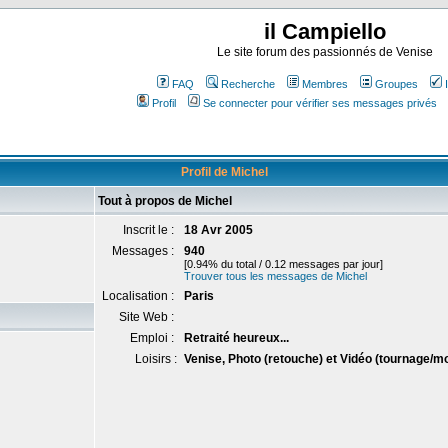
il Campiello
Le site forum des passionnés de Venise
FAQ
Recherche
Membres
Groupes
Profil
Se connecter pour vérifier ses messages privés
Profil de Michel
Tout à propos de Michel
Inscrit le :
18 Avr 2005
Messages :
940
[0.94% du total / 0.12 messages par jour]
Trouver tous les messages de Michel
Localisation :
Paris
Site Web :
Emploi :
Retraité heureux...
Loisirs :
Venise, Photo (retouche) et Vidéo (tournage/m