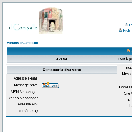
F
Profil
Forums il Campiello
Pro
Avatar
Tout à p
Inscr
Contacter la diva verte
Messa
Adresse e-mail :
Message privé :
Localisa
MSN Messenger :
Site
Yahoo Messenger :
Em
Adresse AIM :
Lo
Numéro ICQ :