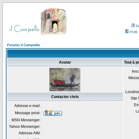
F
Profil
Forums il Campiello
Avatar
Tout à p
Inscr
Messa
Localisa
Contacter chris
Site
Em
Adresse e-mail :
Lo
Message privé :
MSN Messenger :
Yahoo Messenger :
Adresse AIM :