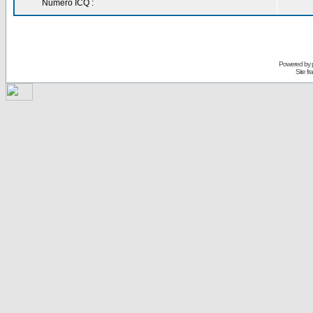
Numéro ICQ :
Powered by
Site f