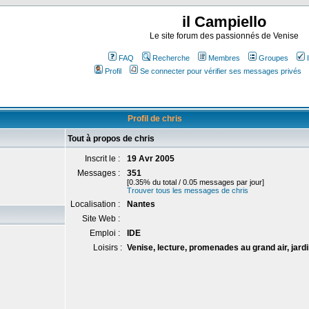
il Campiello
Le site forum des passionnés de Venise
FAQ
Recherche
Membres
Groupes
Profil
Se connecter pour vérifier ses messages privés
Profil de chris
Tout à propos de chris
Inscrit le :
19 Avr 2005
Messages :
351
[0.35% du total / 0.05 messages par jour]
Trouver tous les messages de chris
Localisation :
Nantes
Site Web :
Emploi :
IDE
Loisirs :
Venise, lecture, promenades au grand air, jard