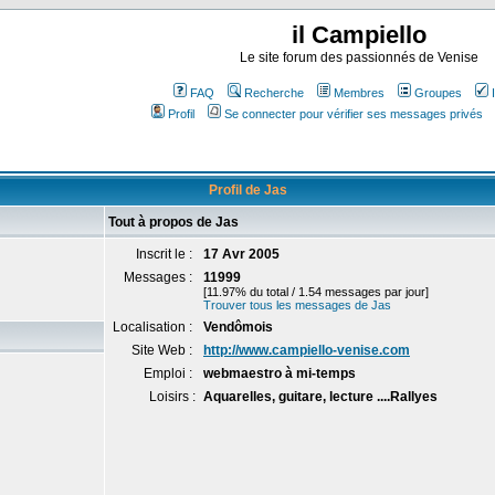
il Campiello
Le site forum des passionnés de Venise
FAQ
Recherche
Membres
Groupes
Profil
Se connecter pour vérifier ses messages privés
Profil de Jas
Tout à propos de Jas
Inscrit le :
17 Avr 2005
Messages :
11999
[11.97% du total / 1.54 messages par jour]
Trouver tous les messages de Jas
Localisation :
Vendômois
Site Web :
http://www.campiello-venise.com
Emploi :
webmaestro à mi-temps
Loisirs :
Aquarelles, guitare, lecture ....Rallyes