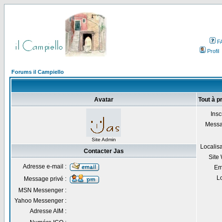
F
Profil
Forums il Campiello
Avatar
Tout à p
Inscr
Messa
Site Admin
Localisa
Contacter Jas
Site
Adresse e-mail :
Em
Lo
Message privé :
MSN Messenger :
Yahoo Messenger :
Adresse AIM :