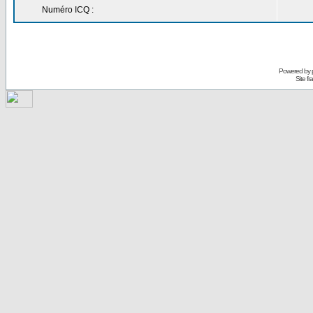
Numéro ICQ :
Powered by
Site f