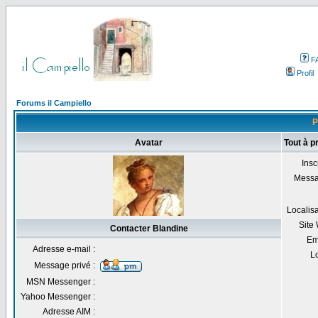
F
Profil
Forums il Campiello
P
Avatar
Tout à p
Inscr
Messa
Localisa
Site
Contacter Blandine
Em
Adresse e-mail :
Lo
Message privé :
MSN Messenger :
Yahoo Messenger :
Adresse AIM :