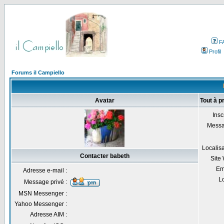
F
Profil
Forums il Campiello
Avatar
Tout à p
Inscr
Messa
Localisa
Contacter babeth
Site
Em
Adresse e-mail :
Lo
Message privé :
MSN Messenger :
Yahoo Messenger :
Adresse AIM :