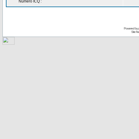
Numéro ICQ :
Powered by
Site f