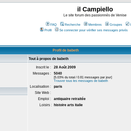
il Campiello
Le site forum des passionnés de Venise
FAQ
Recherche
Membres
Groupes
Profil
Se connecter pour vérifier ses messages privés
Profil de babeth
Tout à propos de babeth
Inscrit le :
28 Août 2009
Messages :
5040
[5.03% du total / 0.81 messages par jour]
Trouver tous les messages de babeth
Localisation :
paris
Site Web :
Emploi :
antiquaire retraitée
Loisirs :
histoire arts italie