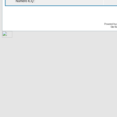
Numéro ICQ :
Powered by
Site f