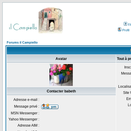
F
Profil
Forums il Campiello
Avatar
Tout à p
Inscr
Messa
Localisa
Contacter babeth
Site
Em
Adresse e-mail :
Lo
Message privé :
MSN Messenger :
Yahoo Messenger :
Adresse AIM :