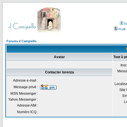
F
Profil
Forums il Campiello
Avatar
Tout à p
Inscr
Messa
Contacter lorenza
Adresse e-mail :
Localisa
Message privé :
Site
MSN Messenger :
Em
Yahoo Messenger :
Lo
Adresse AIM :
Numéro ICQ :