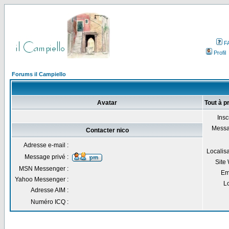
F
Profil
Forums il Campiello
Avatar
Tout à p
Inscr
Messa
Contacter nico
Adresse e-mail :
Localisa
Message privé :
Site
MSN Messenger :
Em
Yahoo Messenger :
Lo
Adresse AIM :
Numéro ICQ :