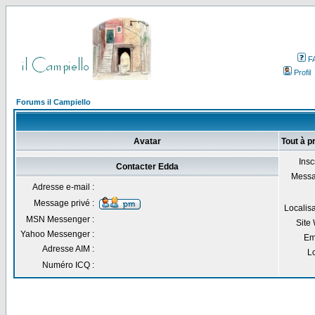
F
Profil
Forums il Campiello
Avatar
Tout à p
Inscr
Contacter Edda
Messa
Adresse e-mail :
Message privé :
Localisa
MSN Messenger :
Site
Yahoo Messenger :
Em
Adresse AIM :
Lo
Numéro ICQ :