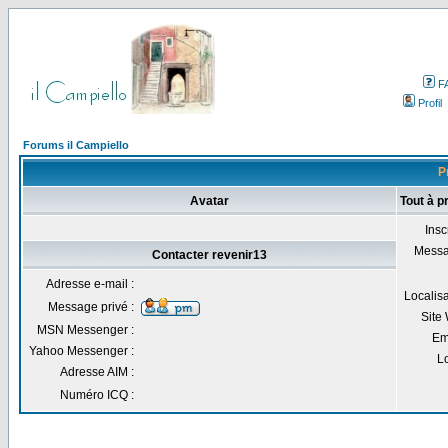
F
Profil
Forums il Campiello
P
Avatar
Tout à p
Inscr
Messa
Contacter revenir13
Adresse e-mail :
Localisa
Message privé :
Site
MSN Messenger :
Em
Yahoo Messenger :
Lo
Adresse AIM :
Numéro ICQ :