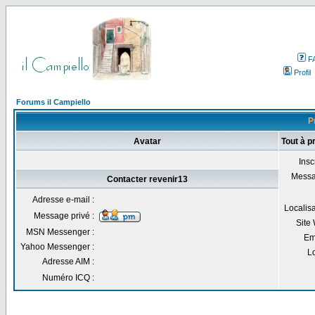
F
Profil
Forums il Campiello
P
Avatar
Tout à p
Inscr
Messa
Contacter revenir13
Adresse e-mail :
Localisa
Message privé :
Site
MSN Messenger :
Em
Yahoo Messenger :
Lo
Adresse AIM :
Numéro ICQ :