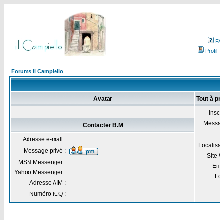
F
Profil
Forums il Campiello
Avatar
Tout à p
Inscr
Messa
Contacter B.M
Adresse e-mail :
Localisa
Message privé :
Site
MSN Messenger :
Em
Yahoo Messenger :
Lo
Adresse AIM :
Numéro ICQ :