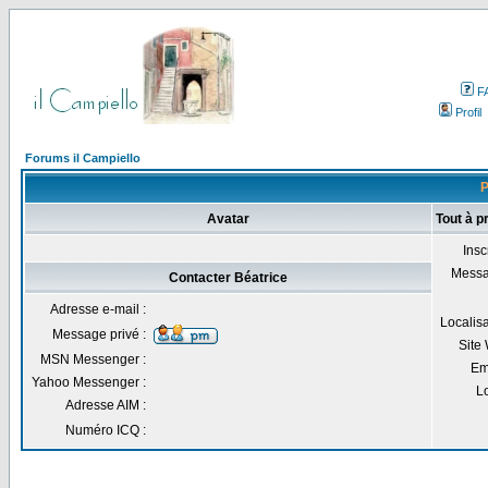
F
Profil
Forums il Campiello
P
Avatar
Tout à p
Inscr
Messa
Contacter Béatrice
Adresse e-mail :
Localisa
Message privé :
Site
MSN Messenger :
Em
Yahoo Messenger :
Lo
Adresse AIM :
Numéro ICQ :