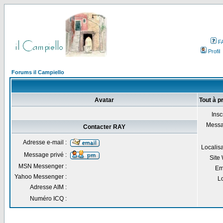
F
Profil
Forums il Campiello
Avatar
Tout à 
Inscr
Messa
Contacter RAY
Adresse e-mail :
Localisa
Message privé :
Site
MSN Messenger :
Em
Yahoo Messenger :
Lo
Adresse AIM :
Numéro ICQ :