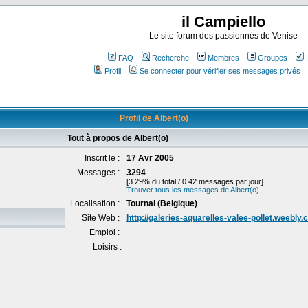
il Campiello
Le site forum des passionnés de Venise
FAQ
Recherche
Membres
Groupes
Profil
Se connecter pour vérifier ses messages privés
Profil de Albert(o)
Tout à propos de Albert(o)
Inscrit le :
17 Avr 2005
Messages :
3294
[3.29% du total / 0.42 messages par jour]
Trouver tous les messages de Albert(o)
Localisation :
Tournai (Belgique)
Site Web :
http://galeries-aquarelles-valee-pollet.weebly
Emploi :
Loisirs :