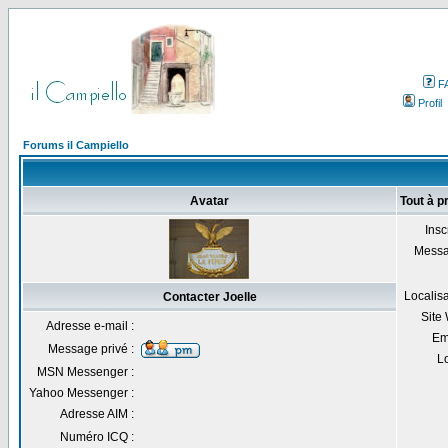
F
Profil
Forums il Campiello
Avatar
Tout à p
Inscr
Messa
Localisa
Contacter Joelle
Site
Adresse e-mail :
Em
Message privé :
Lo
MSN Messenger :
Yahoo Messenger :
Adresse AIM :
Numéro ICQ :