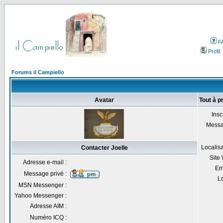
F
Profil
Forums il Campiello
Avatar
Tout à p
Inscr
Messa
Localisa
Contacter Joelle
Site
Adresse e-mail :
Em
Message privé :
Lo
MSN Messenger :
Yahoo Messenger :
Adresse AIM :
Numéro ICQ :