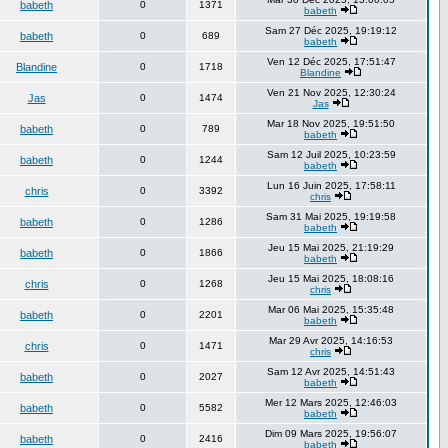
babeth
0
1371
babeth
Sam 27 Déc 2025, 19:19:12
babeth
0
689
babeth
Ven 12 Déc 2025, 17:51:47
Blandine
0
1718
Blandine
Ven 21 Nov 2025, 12:30:24
Jas
0
1474
Jas
Mar 18 Nov 2025, 19:51:50
babeth
0
789
babeth
Sam 12 Juil 2025, 10:23:59
babeth
0
1244
babeth
Lun 16 Juin 2025, 17:58:11
chris
0
3392
chris
Sam 31 Mai 2025, 19:19:58
babeth
0
1286
babeth
Jeu 15 Mai 2025, 21:19:29
babeth
0
1866
babeth
Jeu 15 Mai 2025, 18:08:16
chris
0
1268
chris
Mar 06 Mai 2025, 15:35:48
babeth
0
2201
babeth
Mar 29 Avr 2025, 14:16:53
chris
0
1471
chris
Sam 12 Avr 2025, 14:51:43
babeth
0
2027
babeth
Mer 12 Mars 2025, 12:46:03
babeth
0
5582
babeth
Dim 09 Mars 2025, 19:56:07
babeth
0
2416
babeth