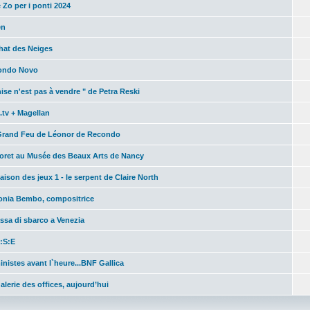
 Zo per i ponti 2024
en
hat des Neiges
Mondo Novo
ise n'est pas à vendre " de Petra Reski
.tv + Magellan
Grand Feu de Léonor de Recondo
toret au Musée des Beaux Arts de Nancy
aison des jeux 1 - le serpent de Claire North
onia Bembo, compositrice
assa di sbarco a Venezia
:S:E
nistes avant l`heure...BNF Gallica
alerie des offices, aujourd’hui