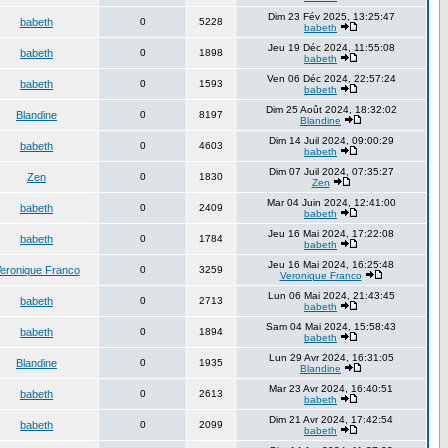
Dim 23 Fév 2025, 13:25:47
babeth
0
5228
babeth
Jeu 19 Déc 2024, 11:55:08
babeth
0
1898
babeth
Ven 06 Déc 2024, 22:57:24
babeth
0
1593
babeth
Dim 25 Août 2024, 18:32:02
Blandine
0
8197
Blandine
Dim 14 Juil 2024, 09:00:29
babeth
0
4603
babeth
Dim 07 Juil 2024, 07:35:27
Zen
0
1830
Zen
Mar 04 Juin 2024, 12:41:00
babeth
0
2409
babeth
Jeu 16 Mai 2024, 17:22:08
babeth
0
1784
babeth
Jeu 16 Mai 2024, 16:25:48
eronique Franco
0
3259
Veronique Franco
Lun 06 Mai 2024, 21:43:45
babeth
0
2713
babeth
Sam 04 Mai 2024, 15:58:43
babeth
0
1894
babeth
Lun 29 Avr 2024, 16:31:05
Blandine
0
1935
Blandine
Mar 23 Avr 2024, 16:40:51
babeth
0
2613
babeth
Dim 21 Avr 2024, 17:42:54
babeth
0
2099
babeth