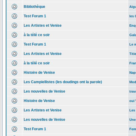
Bibliothèque
Aig
Test Forum 1
les 
Les Artistes et Venise
Enq
à la télé ce soir
Gala
Test Forum 1
Le 
Les Artistes et Venise
Titi
à la télé ce soir
Fran
Histoire de Venise
Nap
Les Campiellistes (les doudings ont la parole)
Modi
Les nouvelles de Venise
trav
Histoire de Venise
oui 
Les Artistes et Venise
Les
Les nouvelles de Venise
Une
Test Forum 1
Fem