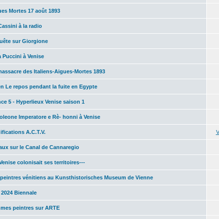
ues Mortes 17 août 1893
Cassini à la radio
uête sur Giorgione
 Puccini à Venise
massacre des Italiens-Aigues-Mortes 1893
en Le repos pendant la fuite en Egypte
ce 5 - Hyperlieux Venise saison 1
oleone Imperatore e Rè- honni à Venise
fications A.C.T.V.
V
aux sur le Canal de Cannaregio
Venise colonisait ses territoires---
 peintres vénitiens au Kunsthistorisches Museum de Vienne
 2024 Biennale
mes peintres sur ARTE