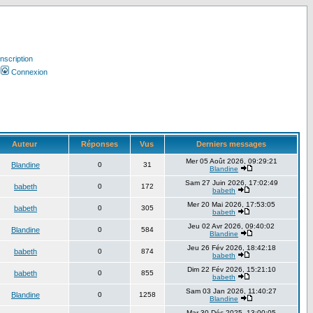
Inscription
Connexion
Auteur
Réponses
Vus
Derniers messages
Mer 05 Août 2026, 09:29:21
Blandine
0
31
Blandine
Sam 27 Juin 2026, 17:02:49
babeth
0
172
babeth
Mer 20 Mai 2026, 17:53:05
babeth
0
305
babeth
Jeu 02 Avr 2026, 09:40:02
Blandine
0
584
Blandine
Jeu 26 Fév 2026, 18:42:18
babeth
0
874
babeth
Dim 22 Fév 2026, 15:21:10
babeth
0
855
babeth
Sam 03 Jan 2026, 11:40:27
Blandine
0
1258
Blandine
Mar 30 Déc 2025, 13:00:05