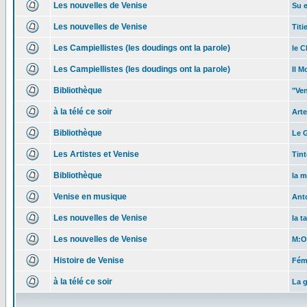
Les nouvelles de Venise
Su e
Les nouvelles de Venise
Titi
Les Campiellistes (les doudings ont la parole)
le C
Les Campiellistes (les doudings ont la parole)
Il 
Bibliothèque
"Ven
à la télé ce soir
Arte
Bibliothèque
Le 
Les Artistes et Venise
Tin
Bibliothèque
la m
Venise en musique
Ant
Les nouvelles de Venise
la t
Les nouvelles de Venise
M:O
Histoire de Venise
Fémi
à la télé ce soir
La g