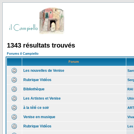
1343 résultats trouvés
Forums il Campiello
Forum
Les nouvelles de Venise
Sant
Rubrique Vidéos
Serg
Bibliothèque
RAI 
Les Artistes et Venise
Ulti
à la télé ce soir
ART
Venise en musique
Viva
Rubrique Vidéos
Les 