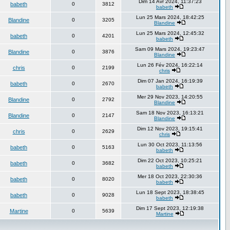
Dim 14 Avr 2024, 11:37:23
babeth
0
3812
babeth
Lun 25 Mars 2024, 18:42:25
Blandine
0
3205
Blandine
Lun 25 Mars 2024, 12:45:32
babeth
0
4201
babeth
Sam 09 Mars 2024, 19:23:47
Blandine
0
3876
Blandine
Lun 26 Fév 2024, 16:22:14
chris
0
2199
chris
Dim 07 Jan 2024, 16:19:39
babeth
0
2670
babeth
Mer 29 Nov 2023, 14:20:55
Blandine
0
2792
Blandine
Sam 18 Nov 2023, 16:13:21
Blandine
0
2147
Blandine
Dim 12 Nov 2023, 19:15:41
chris
0
2629
chris
Lun 30 Oct 2023, 11:13:56
babeth
0
5163
babeth
Dim 22 Oct 2023, 10:25:21
babeth
0
3682
babeth
Mer 18 Oct 2023, 22:30:36
babeth
0
8020
babeth
Lun 18 Sept 2023, 18:38:45
babeth
0
9028
babeth
Dim 17 Sept 2023, 12:19:38
Martine
0
5639
Martine