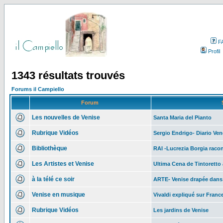
F
Profil
1343 résultats trouvés
Forums il Campiello
Forum
Les nouvelles de Venise
Santa Maria del Pianto
Rubrique Vidéos
Sergio Endrigo- Diario Ven
Bibliothèque
RAI -Lucrezia Borgia raco
Les Artistes et Venise
Ultima Cena de Tintoretto 
à la télé ce soir
ARTE- Venise drapée dans
Venise en musique
Vivaldi expliqué sur Franc
Rubrique Vidéos
Les jardins de Venise