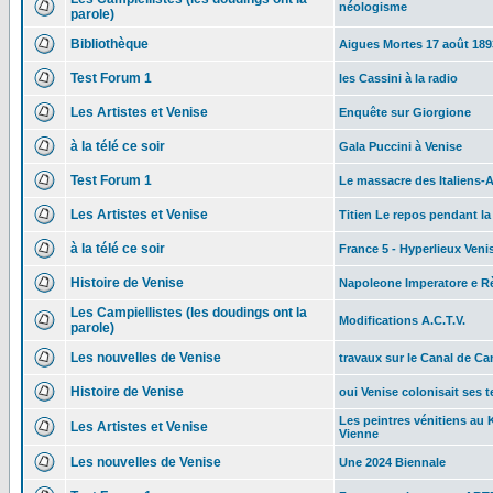
néologisme
parole)
Bibliothèque
Aigues Mortes 17 août 189
Test Forum 1
les Cassini à la radio
Les Artistes et Venise
Enquête sur Giorgione
à la télé ce soir
Gala Puccini à Venise
Test Forum 1
Le massacre des Italiens-
Les Artistes et Venise
Titien Le repos pendant la
à la télé ce soir
France 5 - Hyperlieux Veni
Histoire de Venise
Napoleone Imperatore e Rè
Les Campiellistes (les doudings ont la
Modifications A.C.T.V.
parole)
Les nouvelles de Venise
travaux sur le Canal de C
Histoire de Venise
oui Venise colonisait ses te
Les peintres vénitiens au
Les Artistes et Venise
Vienne
Les nouvelles de Venise
Une 2024 Biennale