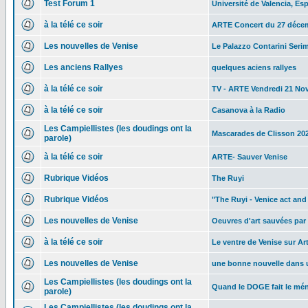
Test Forum 1
Université de Valencia, E
à la télé ce soir
ARTE Concert du 27 déce
Les nouvelles de Venise
Le Palazzo Contarini Seri
Les anciens Rallyes
quelques aciens rallyes
à la télé ce soir
TV - ARTE Vendredi 21 No
à la télé ce soir
Casanova à la Radio
Les Campiellistes (les doudings ont la
Mascarades de Clisson 20
parole)
à la télé ce soir
ARTE- Sauver Venise
Rubrique Vidéos
The Ruyi
Rubrique Vidéos
"The Ruyi - Venice act and
Les nouvelles de Venise
Oeuvres d'art sauvées par 
à la télé ce soir
Le ventre de Venise sur Ar
Les nouvelles de Venise
une bonne nouvelle dans 
Les Campiellistes (les doudings ont la
Quand le DOGE fait le mén
parole)
Les Campiellistes (les doudings ont la