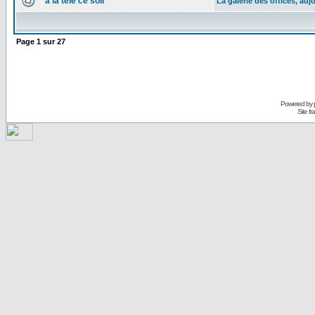
à la télé ce soir
La galerie des offices, auj
Page
1
sur
27
Powered by
Site f