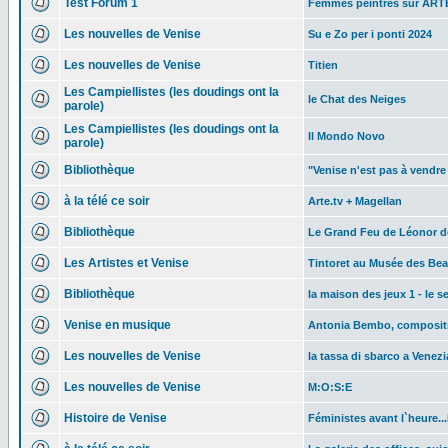
Test Forum 1
Femmes peintres sur ART
Les nouvelles de Venise
Su e Zo per i ponti 2024
Les nouvelles de Venise
Titien
Les Campiellistes (les doudings ont la
le Chat des Neiges
parole)
Les Campiellistes (les doudings ont la
Il Mondo Novo
parole)
Bibliothèque
"Venise n'est pas à vendre
à la télé ce soir
Arte.tv + Magellan
Bibliothèque
Le Grand Feu de Léonor 
Les Artistes et Venise
Tintoret au Musée des Be
Bibliothèque
la maison des jeux 1 - le s
Venise en musique
Antonia Bembo, composit
Les nouvelles de Venise
la tassa di sbarco a Venezi
Les nouvelles de Venise
M:O:S:E
Histoire de Venise
Féministes avant l`heure..