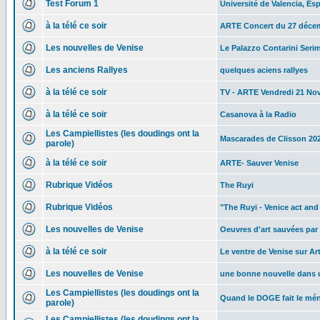
Test Forum 1
Université de Valencia, E
à la télé ce soir
ARTE Concert du 27 déce
Les nouvelles de Venise
Le Palazzo Contarini Seri
Les anciens Rallyes
quelques aciens rallyes
à la télé ce soir
TV - ARTE Vendredi 21 No
à la télé ce soir
Casanova à la Radio
Les Campiellistes (les doudings ont la
Mascarades de Clisson 20
parole)
à la télé ce soir
ARTE- Sauver Venise
Rubrique Vidéos
The Ruyi
Rubrique Vidéos
"The Ruyi - Venice act and
Les nouvelles de Venise
Oeuvres d'art sauvées par 
à la télé ce soir
Le ventre de Venise sur Ar
Les nouvelles de Venise
une bonne nouvelle dans 
Les Campiellistes (les doudings ont la
Quand le DOGE fait le mén
parole)
Les Campiellistes (les doudings ont la