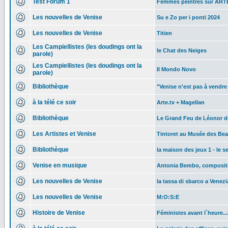
Test Forum 1
Femmes peintres sur ART
Les nouvelles de Venise
Su e Zo per i ponti 2024
Les nouvelles de Venise
Titien
Les Campiellistes (les doudings ont la
le Chat des Neiges
parole)
Les Campiellistes (les doudings ont la
Il Mondo Novo
parole)
Bibliothèque
"Venise n'est pas à vendre
à la télé ce soir
Arte.tv + Magellan
Bibliothèque
Le Grand Feu de Léonor 
Les Artistes et Venise
Tintoret au Musée des Be
Bibliothèque
la maison des jeux 1 - le s
Venise en musique
Antonia Bembo, composit
Les nouvelles de Venise
la tassa di sbarco a Venezi
Les nouvelles de Venise
M:O:S:E
Histoire de Venise
Féministes avant l`heure..