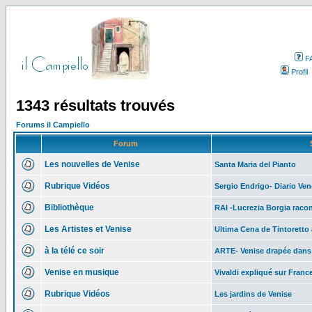
F
Profil
1343 résultats trouvés
Forums il Campiello
Forum
Les nouvelles de Venise
Santa Maria del Pianto
Rubrique Vidéos
Sergio Endrigo- Diario Ven
Bibliothèque
RAI -Lucrezia Borgia raco
Les Artistes et Venise
Ultima Cena de Tintoretto 
à la télé ce soir
ARTE- Venise drapée dans
Venise en musique
Vivaldi expliqué sur Franc
Rubrique Vidéos
Les jardins de Venise