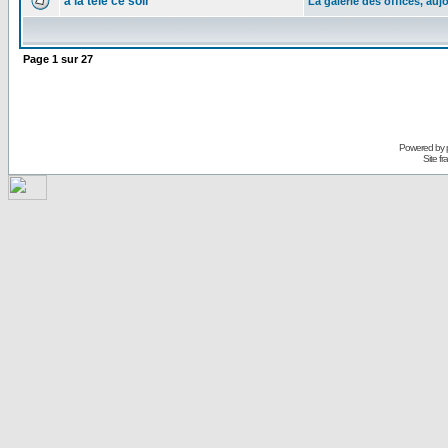
à la télé ce soir
La galerie des offices, auj
Page
1
sur
27
Powered by
Site f