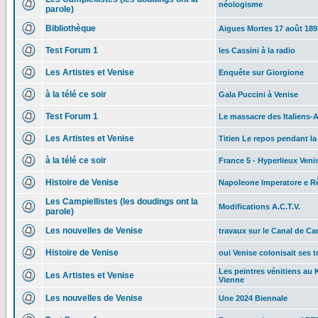
néologisme
parole)
Bibliothèque
Aigues Mortes 17 août 189
Test Forum 1
les Cassini à la radio
Les Artistes et Venise
Enquête sur Giorgione
à la télé ce soir
Gala Puccini à Venise
Test Forum 1
Le massacre des Italiens-
Les Artistes et Venise
Titien Le repos pendant la
à la télé ce soir
France 5 - Hyperlieux Veni
Histoire de Venise
Napoleone Imperatore e Rè
Les Campiellistes (les doudings ont la
Modifications A.C.T.V.
parole)
Les nouvelles de Venise
travaux sur le Canal de C
Histoire de Venise
oui Venise colonisait ses te
Les peintres vénitiens au
Les Artistes et Venise
Vienne
Les nouvelles de Venise
Une 2024 Biennale