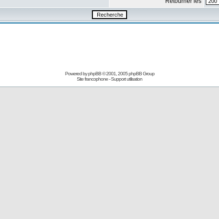
Retourner les
Powered by
phpBB
© 2001, 2005 phpBB Group
Site francophone
-
Support utilisation