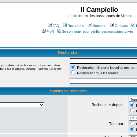
il Campiello
Le site forum des passionnés de Venise
FAQ
Recherche
Membres
Groupes
Profil
Se connecter pour vérifier ses messages privés
Rechercher
pour déterminer les mots qui peuvent être
Rechercher n'importe lequel de ces ter
ans les résultats. Utilisez * comme un joker
Rechercher tous les termes
Options de recherche
Rechercher depuis :
R
R
Trier par :
C
D