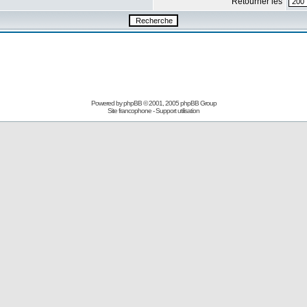
Retourner les
Powered by
phpBB
© 2001, 2005 phpBB Group
Site francophone
-
Support utilisation