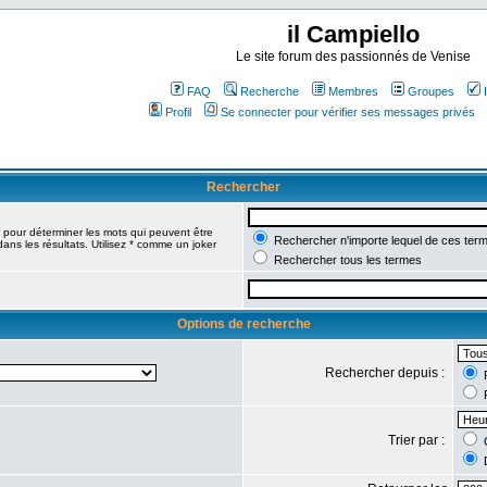
il Campiello
Le site forum des passionnés de Venise
FAQ
Recherche
Membres
Groupes
Profil
Se connecter pour vérifier ses messages privés
Rechercher
pour déterminer les mots qui peuvent être
Rechercher n'importe lequel de ces ter
ans les résultats. Utilisez * comme un joker
Rechercher tous les termes
Options de recherche
Rechercher depuis :
R
R
Trier par :
C
D