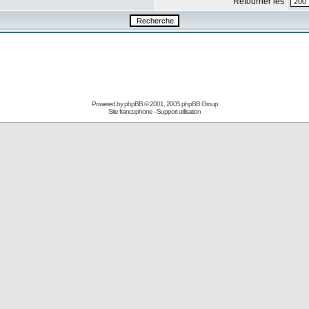
Retourner les
Powered by
phpBB
© 2001, 2005 phpBB Group
Site francophone
-
Support utilisation