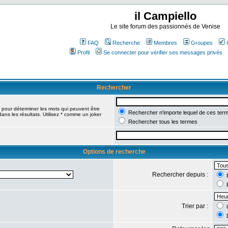
il Campiello
Le site forum des passionnés de Venise
FAQ
Recherche
Membres
Groupes
Profil
Se connecter pour vérifier ses messages privés
Rechercher
pour déterminer les mots qui peuvent être
Rechercher n'importe lequel de ces ter
ans les résultats. Utilisez * comme un joker
Rechercher tous les termes
Options de recherche
Rechercher depuis :
R
R
Trier par :
C
D