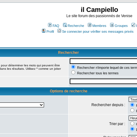
il Campiello
Le site forum des passionnés de Venise
FAQ
Recherche
Membres
Groupes
Profil
Se connecter pour vérifier ses messages privés
Rechercher
pour déterminer les mots qui peuvent être
Rechercher n'importe lequel de ces ter
ans les résultats. Utilisez * comme un joker
Rechercher tous les termes
Options de recherche
Rechercher depuis :
R
R
Trier par :
C
D