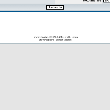
Retourner les
Powered by
phpBB
© 2001, 2005 phpBB Group
Site francophone
-
Support utilisation