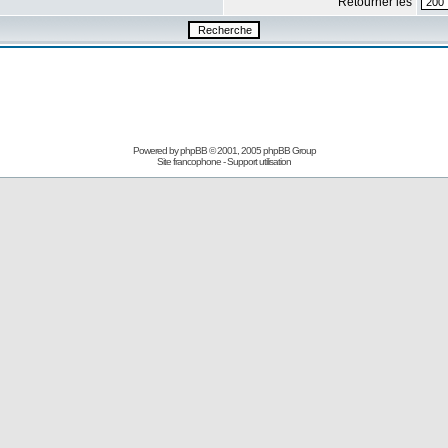
Retourner les
Powered by
phpBB
© 2001, 2005 phpBB Group
Site francophone
-
Support utilisation