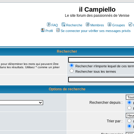
il Campiello
Le site forum des passionnés de Venise
FAQ
Recherche
Membres
Groupes
Profil
Se connecter pour vérifier ses messages privés
Rechercher
pour déterminer les mots qui peuvent être
Rechercher n'importe lequel de ces ter
ans les résultats. Utilisez * comme un joker
Rechercher tous les termes
Options de recherche
Rechercher depuis :
R
R
Trier par :
C
D