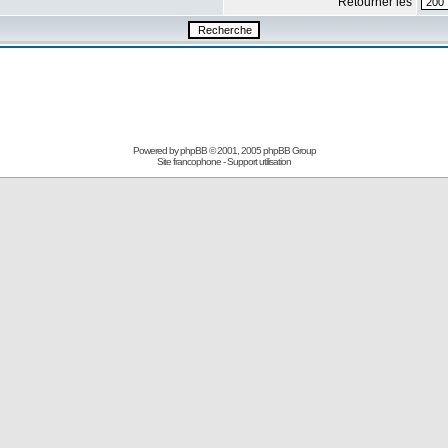
Retourner les
Powered by
phpBB
© 2001, 2005 phpBB Group
Site francophone
-
Support utilisation