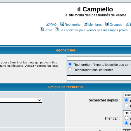
il Campiello
Le site forum des passionnés de Venise
FAQ
Recherche
Membres
Groupes
Profil
Se connecter pour vérifier ses messages privés
Rechercher
pour déterminer les mots qui peuvent être
Rechercher n'importe lequel de ces ter
ans les résultats. Utilisez * comme un joker
Rechercher tous les termes
Options de recherche
Rechercher depuis :
R
R
Trier par :
C
D