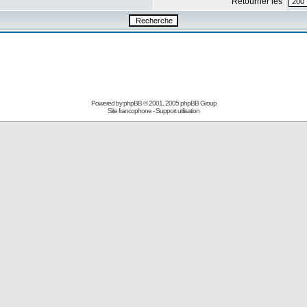
Retourner les
Powered by
phpBB
© 2001, 2005 phpBB Group
Site francophone
-
Support utilisation