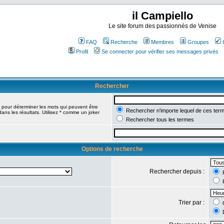
il Campiello
Le site forum des passionnés de Venise
FAQ
Recherche
Membres
Groupes
Profil
Se connecter pour vérifier ses messages privés
Rechercher
pour déterminer les mots qui peuvent être
Rechercher n'importe lequel de ces ter
ans les résultats. Utilisez * comme un joker
Rechercher tous les termes
Options de recherche
Rechercher depuis :
R
R
Trier par :
C
D