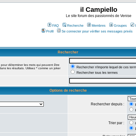
il Campiello
Le site forum des passionnés de Venise
FAQ
Recherche
Membres
Groupes
Profil
Se connecter pour vérifier ses messages privés
Rechercher
pour déterminer les mots qui peuvent être
Rechercher n'importe lequel de ces ter
ans les résultats. Utilisez * comme un joker
Rechercher tous les termes
Options de recherche
Rechercher depuis :
R
R
Trier par :
C
D