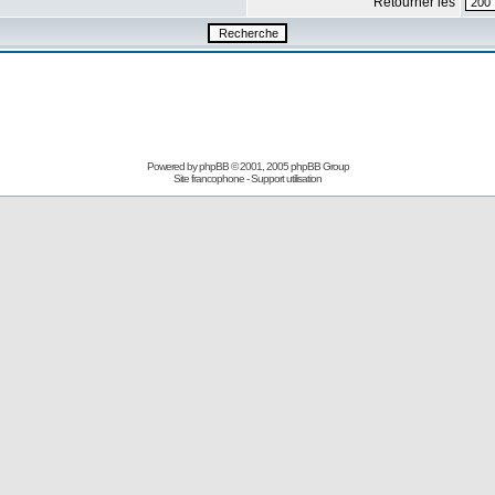
Retourner les
Powered by
phpBB
© 2001, 2005 phpBB Group
Site francophone
-
Support utilisation