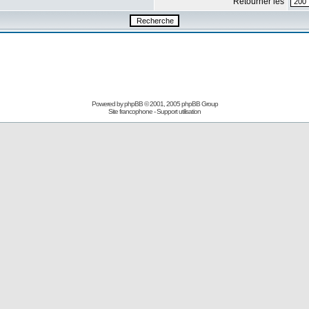
Retourner les
Powered by
phpBB
© 2001, 2005 phpBB Group
Site francophone
-
Support utilisation