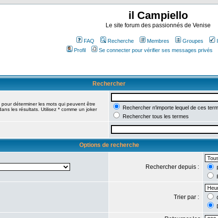
il Campiello
Le site forum des passionnés de Venise
FAQ
Recherche
Membres
Groupes
Profil
Se connecter pour vérifier ses messages privés
Rechercher
pour déterminer les mots qui peuvent être
Rechercher n'importe lequel de ces ter
ans les résultats. Utilisez * comme un joker
Rechercher tous les termes
Options de recherche
Rechercher depuis :
R
R
Trier par :
C
D