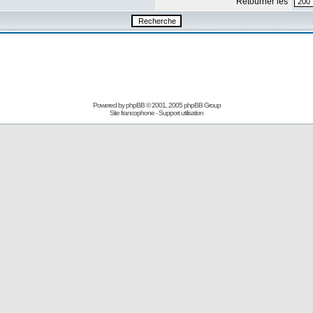
Retourner les
Powered by
phpBB
© 2001, 2005 phpBB Group
Site francophone
-
Support utilisation