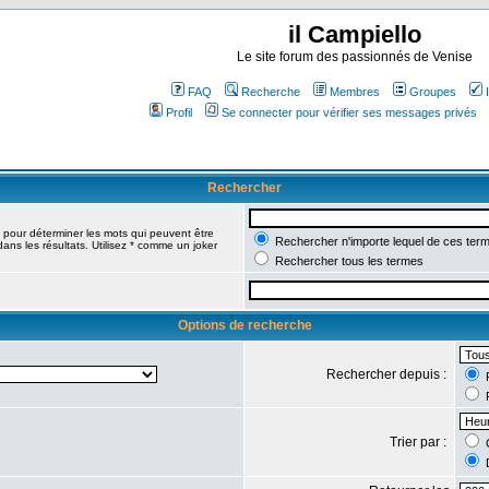
il Campiello
Le site forum des passionnés de Venise
FAQ
Recherche
Membres
Groupes
Profil
Se connecter pour vérifier ses messages privés
Rechercher
pour déterminer les mots qui peuvent être
Rechercher n'importe lequel de ces ter
ans les résultats. Utilisez * comme un joker
Rechercher tous les termes
Options de recherche
Rechercher depuis :
R
R
Trier par :
C
D