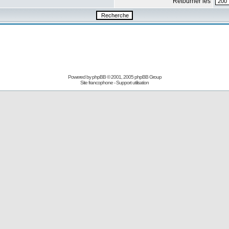
Retourner les
Powered by
phpBB
© 2001, 2005 phpBB Group
Site francophone
-
Support utilisation