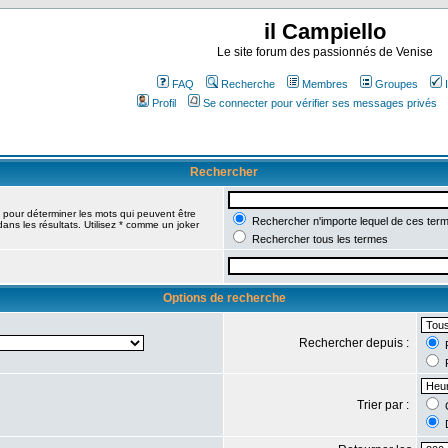
il Campiello
Le site forum des passionnés de Venise
FAQ
Recherche
Membres
Groupes
Profil
Se connecter pour vérifier ses messages privés
Rechercher
pour déterminer les mots qui peuvent être
Rechercher n'importe lequel de ces ter
ans les résultats. Utilisez * comme un joker
Rechercher tous les termes
Options de recherche
Rechercher depuis :
R
R
Trier par :
C
D