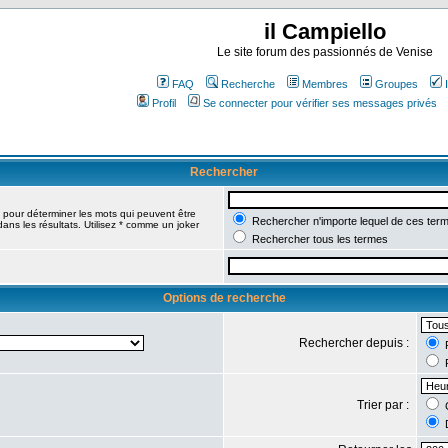
il Campiello
Le site forum des passionnés de Venise
FAQ
Recherche
Membres
Groupes
Profil
Se connecter pour vérifier ses messages privés
Rechercher
pour déterminer les mots qui peuvent être
Rechercher n'importe lequel de ces ter
ans les résultats. Utilisez * comme un joker
Rechercher tous les termes
Options de recherche
Rechercher depuis :
R
R
Trier par :
C
D