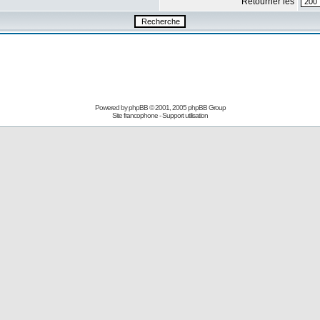
Retourner les
Powered by
phpBB
© 2001, 2005 phpBB Group
Site francophone
-
Support utilisation