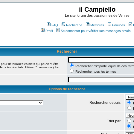
il Campiello
Le site forum des passionnés de Venise
FAQ
Recherche
Membres
Groupes
Profil
Se connecter pour vérifier ses messages privés
Rechercher
pour déterminer les mots qui peuvent être
Rechercher n'importe lequel de ces ter
ans les résultats. Utilisez * comme un joker
Rechercher tous les termes
Options de recherche
Rechercher depuis :
R
R
Trier par :
C
D