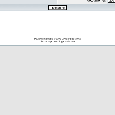
Retourner les
Powered by
phpBB
© 2001, 2005 phpBB Group
Site francophone
-
Support utilisation