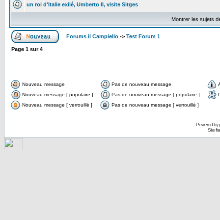
un roi d'Italie exilé, Umberto II, visite Sitges
Montrer les sujets d
Forums il Campiello
->
Test Forum 1
Page
1
sur
4
Nouveau message
Pas de nouveau message
Nouveau message [ populaire ]
Pas de nouveau message [ populaire ]
Nouveau message [ verrouillé ]
Pas de nouveau message [ verrouillé ]
Powered by
Site f