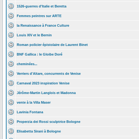
1526-guerres d'Italie et Beretta
Femmes peintres sur ARTE
la Renaissance à France Culture
Louis XIV et le Bernin
Roman policier épistolaire de Laurent Binet
BNF Gallica : le Gloibe Doré
cheminées...
Verriers d'Altare, concurrents de Venise
Carnaval 2023 inspiration Venise
Jérôme-Martin Langlois et Madonna
vente à la Villa Maser
Lavinia Fontana
Properzia dei Rossi sculptrice Bologne
Elisabetta Sirani à Bologne