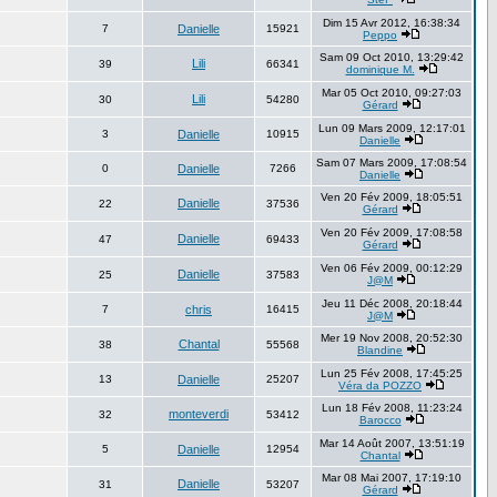
Dim 15 Avr 2012, 16:38:34
7
Danielle
15921
Peppo
Sam 09 Oct 2010, 13:29:42
Lili
39
66341
dominique M.
Mar 05 Oct 2010, 09:27:03
Lili
30
54280
Gérard
Lun 09 Mars 2009, 12:17:01
3
Danielle
10915
Danielle
Sam 07 Mars 2009, 17:08:54
0
Danielle
7266
Danielle
Ven 20 Fév 2009, 18:05:51
Danielle
22
37536
Gérard
Ven 20 Fév 2009, 17:08:58
Danielle
47
69433
Gérard
Ven 06 Fév 2009, 00:12:29
Danielle
25
37583
J@M
Jeu 11 Déc 2008, 20:18:44
7
chris
16415
J@M
Mer 19 Nov 2008, 20:52:30
Chantal
38
55568
Blandine
Lun 25 Fév 2008, 17:45:25
13
Danielle
25207
Véra da POZZO
Lun 18 Fév 2008, 11:23:24
monteverdi
32
53412
Barocco
Mar 14 Août 2007, 13:51:19
5
Danielle
12954
Chantal
Mar 08 Mai 2007, 17:19:10
Danielle
31
53207
Gérard