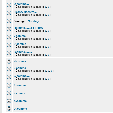
O comme...
[
Se rendre à la page ::
1
,
2
]
Please, Maestro...
[
Se rendre à la page ::
1
,
2
]
Sondage :
Sondage
I comme........:-( ( sorry)
[
Se rendre à la page ::
1
,
2
]
v comme
[
Se rendre à la page ::
1
,
2
]
D comme
[
Se rendre à la page ::
1
,
2
]
I comme.........
[
Se rendre à la page ::
1
,
2
]
N comme...
E comme
[
Se rendre à la page ::
1
,
2
,
3
]
G comme.....
[
Se rendre à la page ::
1
,
2
]
J comme.....
X comme
q..comme
U..comme