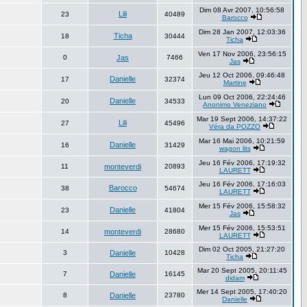
Dim 08 Avr 2007, 10:56:58
Lili
23
40489
Barocco
Dim 28 Jan 2007, 12:03:36
Ticha
18
30444
Ticha
Ven 17 Nov 2006, 23:56:15
0
Jas
7466
Jas
Jeu 12 Oct 2006, 09:46:48
Danielle
17
32374
Martine
Lun 09 Oct 2006, 22:24:46
Danielle
20
34533
Anonimo Veneziano
Mar 19 Sept 2006, 14:37:22
Lili
27
45496
Véra da POZZO
Mar 16 Mai 2006, 10:21:59
Danielle
16
31429
wagon lits
Jeu 16 Fév 2006, 17:19:32
11
monteverdi
20893
LAURETT
Jeu 16 Fév 2006, 17:16:03
Barocco
38
54674
LAURETT
Mer 15 Fév 2006, 15:58:32
Danielle
23
41804
Jas
Mer 15 Fév 2006, 15:53:51
14
monteverdi
28680
LAURETT
Dim 02 Oct 2005, 21:27:20
3
Danielle
10428
Ticha
Mar 20 Sept 2005, 20:11:45
7
Danielle
16145
didam
Mer 14 Sept 2005, 17:40:20
8
Danielle
23780
Danielle