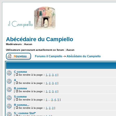
Abécédaire du Campiello
Modérateurs : Aucun
Utilisateurs parcourant actuellement ce forum : Aucun
Forums il Campiello
->
Abécédaire du Campiello
C comme
[
Se rendre à la page ::
1
,
2
,
3
,
4
]
A
[
Se rendre à la page ::
1
,
2
,
3
,
4
]
B comme
[
Se rendre à la page ::
1
,
2
,
3
,
4
]
S comme
[
Se rendre à la page ::
1
...
3
,
4
,
5
]
R comme...
[
Se rendre à la page ::
1
,
2
,
3
]
S : comme Stef*