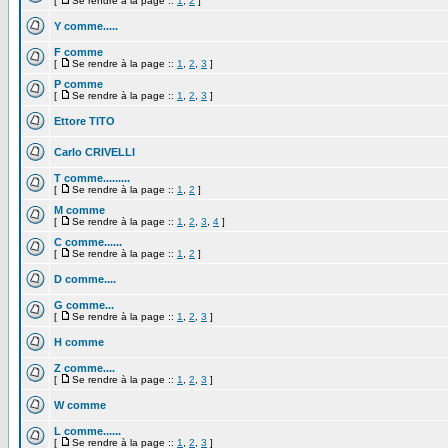
[
Se rendre à la page ::
1
,
2
]
Y comme.....
F comme
[
Se rendre à la page ::
1
,
2
,
3
]
P comme
[
Se rendre à la page ::
1
,
2
,
3
]
Ettore TITO
Carlo CRIVELLI
T comme.........
[
Se rendre à la page ::
1
,
2
]
M comme
[
Se rendre à la page ::
1
,
2
,
3
,
4
]
C comme......
[
Se rendre à la page ::
1
,
2
]
D comme....
G comme...
[
Se rendre à la page ::
1
,
2
,
3
]
H comme
Z comme....
[
Se rendre à la page ::
1
,
2
,
3
]
W comme
L comme......
[
Se rendre à la page ::
1
,
2
,
3
]