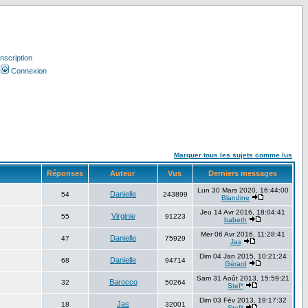
Inscription
Connexion
Marquer tous les sujets comme lus
Réponses
Auteur
Vus
Derniers messages
Lun 30 Mars 2020, 16:44:00
Danielle
54
243899
Blandine
Jeu 14 Avr 2016, 18:04:41
Virginie
55
91223
babeth
Mer 06 Avr 2016, 11:28:41
Danielle
47
75929
Jas
Dim 04 Jan 2015, 10:21:24
Danielle
68
94714
Gérard
Sam 31 Août 2013, 15:59:21
Barocco
32
50264
Stef*
Dim 03 Fév 2013, 19:17:32
Jas
18
32001
Stef*