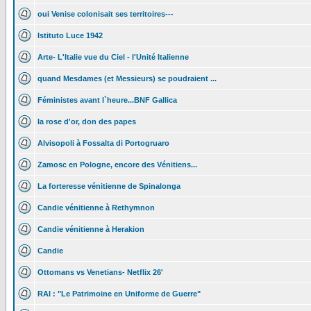
oui Venise colonisait ses territoires---
Istituto Luce 1942
Arte- L'Italie vue du Ciel - l'Unité Italienne
quand Mesdames (et Messieurs) se poudraient ...
Féministes avant l`heure...BNF Gallica
la rose d'or, don des papes
Alvisopoli à Fossalta di Portogruaro
Zamosc en Pologne, encore des Vénitiens...
La forteresse vénitienne de Spinalonga
Candie vénitienne à Rethymnon
Candie vénitienne à Herakion
Candie
Ottomans vs Venetians- Netflix 26'
RAI : "Le Patrimoine en Uniforme de Guerre"