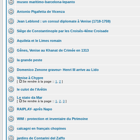
museo maritimo-barcelona-lepanto
Antonio Pigafetta de Vicenza
Jean Leblond : un consul diplomate à Venise (1718-1759)
Siège de Constantinople par les Croisés-4éme Croisade
Aquileia et le Limes romain
Gênes, Venise au Khanat de Crimée en 1313
la grande peste
Domenico Zenone graveur- Henri III arrive au Lido
Venise à Chypre
[
Se rendre à la page ::
1
,
2
]
le culot de l'Arétin
Le stato da Mar
[
Se rendre à la page ::
1
,
2
,
3
]
RAIPLAY- après Napo
WWI : protection et inventaire du Ptrimoine
calcagni en français chopines
jardins de Contarini del Zaffo