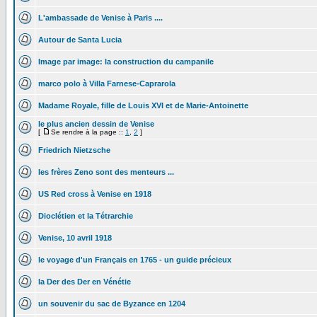
L'ambassade de Venise à Paris ....
Autour de Santa Lucia
Image par image: la construction du campanile
marco polo à Villa Farnese-Caprarola
Madame Royale, fille de Louis XVI et de Marie-Antoinette
le plus ancien dessin de Venise
[
Se rendre à la page ::
1
,
2
]
Friedrich Nietzsche
les frères Zeno sont des menteurs ...
US Red cross à Venise en 1918
Dioclétien et la Tétrarchie
Venise, 10 avril 1918
le voyage d'un Français en 1765 - un guide précieux
la Der des Der en Vénétie
un souvenir du sac de Byzance en 1204