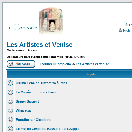
F
Profil
Les Artistes et Venise
Modérateurs : Aucun
Utilisateurs parcourant actuellement ce forum : Aucun
Forums il Campiello
->
Les Artistes et Venise
Sujets
Ultima Cena de Tintoretto à Paris
Le Musée du Louvre Lens
Singer Sargent
Winaretta
Enquête sur Giorgione
Le Museo Civico de Bassano del Grappa