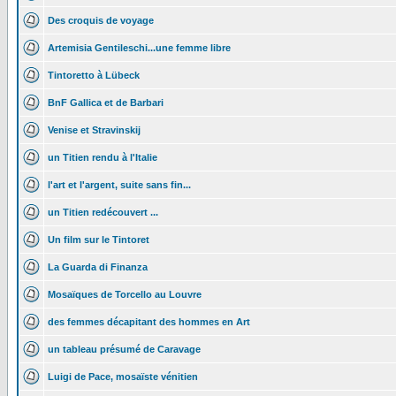
Des croquis de voyage
Artemisia Gentileschi...une femme libre
Tintoretto à Lübeck
BnF Gallica et de Barbari
Venise et Stravinskij
un Titien rendu à l'Italie
l'art et l'argent, suite sans fin...
un Titien redécouvert ...
Un film sur le Tintoret
La Guarda di Finanza
Mosaïques de Torcello au Louvre
des femmes décapitant des hommes en Art
un tableau présumé de Caravage
Luigi de Pace, mosaïste vénitien