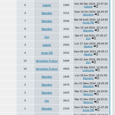
Ven 06 Déc 2024, 22:57:24
0
babeth
1585
babeth
Sam 19 Oct 2024, 09:45:35
3
Blandine
5112
Blandine
Mar 06 Août 2024, 10:19:59
7
Blandine
3536
Annie RB
Ven 19 Juil 2024, 22:14:13
5
Blandine
2411
Blandine
Dim 07 Juil 2024, 07:35:27
0
Zen
1822
Zen
Lun 17 Juin 2024, 08:46:30
3
babeth
2550
Martine
Sam 08 Juin 2024, 09:35:17
4
Annie RB
3252
Martine
Dim 02 Juin 2024, 09:15:01
12
Veronique Franco
5499
Zen
Ven 03 Mai 2024, 12:30:24
10
Veronique Franco
4926
Cothraige
Lun 29 Avr 2024, 16:31:05
0
Blandine
1928
Blandine
Jeu 21 Mars 2024, 19:45:26
2
Blandine
3479
Blandine
Mar 21 Nov 2023, 19:19:04
2
Blandine
3429
Barocco
Mar 21 Nov 2023, 19:15:21
5
Jas
3813
Barocco
Sam 18 Nov 2023, 21:37:45
1
Blandine
2163
Annie RB