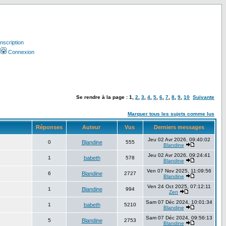
Inscription
Connexion
Se rendre à la page :
1
,
2
,
3
,
4
,
5
,
6
,
7
,
8
,
9
,
10
Suivante
Marquer tous les sujets comme lus
Réponses
Auteur
Vus
Derniers messages
Jeu 02 Avr 2026, 09:40:02
0
Blandine
555
Blandine
Jeu 02 Avr 2026, 09:24:41
1
babeth
578
Blandine
Ven 07 Nov 2025, 11:09:56
6
Blandine
2727
Blandine
Ven 24 Oct 2025, 07:12:11
1
Blandine
994
Zen
Sam 07 Déc 2024, 10:01:34
1
babeth
5210
Blandine
Sam 07 Déc 2024, 09:56:13
5
Blandine
2753
Blandine