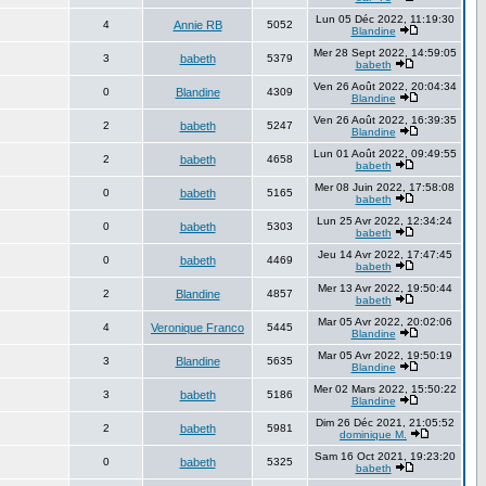
Lun 05 Déc 2022, 11:19:30
4
Annie RB
5052
Blandine
Mer 28 Sept 2022, 14:59:05
3
babeth
5379
babeth
Ven 26 Août 2022, 20:04:34
0
Blandine
4309
Blandine
Ven 26 Août 2022, 16:39:35
2
babeth
5247
Blandine
Lun 01 Août 2022, 09:49:55
2
babeth
4658
babeth
Mer 08 Juin 2022, 17:58:08
0
babeth
5165
babeth
Lun 25 Avr 2022, 12:34:24
0
babeth
5303
babeth
Jeu 14 Avr 2022, 17:47:45
0
babeth
4469
babeth
Mer 13 Avr 2022, 19:50:44
2
Blandine
4857
babeth
Mar 05 Avr 2022, 20:02:06
4
Veronique Franco
5445
Blandine
Mar 05 Avr 2022, 19:50:19
3
Blandine
5635
Blandine
Mer 02 Mars 2022, 15:50:22
3
babeth
5186
Blandine
Dim 26 Déc 2021, 21:05:52
2
babeth
5981
dominique M.
Sam 16 Oct 2021, 19:23:20
0
babeth
5325
babeth