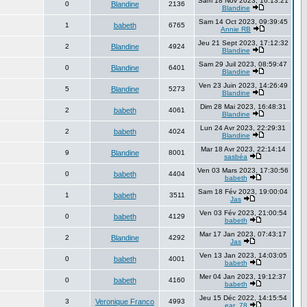
Sam 18 Nov 2023, 16:13:21
0
Blandine
2136
Blandine
Sam 14 Oct 2023, 09:39:45
1
babeth
6765
Annie RB
Jeu 21 Sept 2023, 17:12:32
2
Blandine
4924
Blandine
Sam 29 Juil 2023, 08:59:47
0
Blandine
6401
Blandine
Ven 23 Juin 2023, 14:26:49
5
Blandine
5273
Blandine
Dim 28 Mai 2023, 16:48:31
2
babeth
4061
Blandine
Lun 24 Avr 2023, 22:29:31
2
babeth
4024
Blandine
Mar 18 Avr 2023, 22:14:14
9
Blandine
8001
sasbéa
Ven 03 Mars 2023, 17:30:56
0
babeth
4404
babeth
Sam 18 Fév 2023, 19:00:04
1
babeth
3511
Jas
Ven 03 Fév 2023, 21:00:54
0
babeth
4129
babeth
Mar 17 Jan 2023, 07:43:17
2
Blandine
4292
Jas
Ven 13 Jan 2023, 14:03:05
0
babeth
4001
babeth
Mer 04 Jan 2023, 19:12:37
0
babeth
4160
babeth
Jeu 15 Déc 2022, 14:15:54
3
Veronique Franco
4993
ear_78