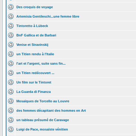
Des croquis de voyage
Artemisia Gentileschi...une femme libre
Tintoretto à Lübeck
BnF Gallica et de Barbari
Venise et Stravinskij
un Titien rendu à l'Italie
l'art et l'argent, suite sans fin...
un Titien redécouvert ...
Un film sur le Tintoret
La Guarda di Finanza
Mosaïques de Torcello au Louvre
des femmes décapitant des hommes en Art
un tableau présumé de Caravage
Luigi de Pace, mosaïste vénitien